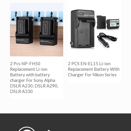
阅读更多
Show Details
2 Pcs NP-FH50
2 PCS EN-EL15 Li-ion
Replacement Li-ion
Replacement Battery With
Battery with battery
Charger For Nikon Series
charger For Sony Alpha
DSLR A230, DSLR A290,
阅读更多
DSLR A330
Show Details
阅读更多
Show Details