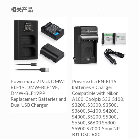
相关产品
Powerextra 2 Pack DMW-
Powerextra EN-EL19
BLF19, DMW-BLF19E,
batteries + Charger
DMW-BLF19PP
Compatible with Nikon
Replacement Batteries and
A100, Coolpix S33, S100,
Dual USB Charger
S3200, S3300, S3500,
S3600, S4100, S4200,
S4300, S5200, S5300,
阅读更多
S6500, S6600 S6800
Show Details
S6900 S7000, Sony NP-
BJ1 DSC-RX0